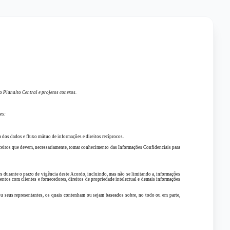
o Planalto Central e projetos conexos.
es:
 dos dados e fluxo mútuo de informações e direitos recíprocos.
anceiros que devem, necessariamente, tomar conhecimento das Informações Confidenciais para
ntes durante o prazo de vigência deste Acordo, incluindo, mas não se limitando a, informações
amentos com clientes e fornecedores, direitos de propriedade intelectual e demais informações
 ou seus representantes, os quais contenham ou sejam baseados sobre, no todo ou em parte,