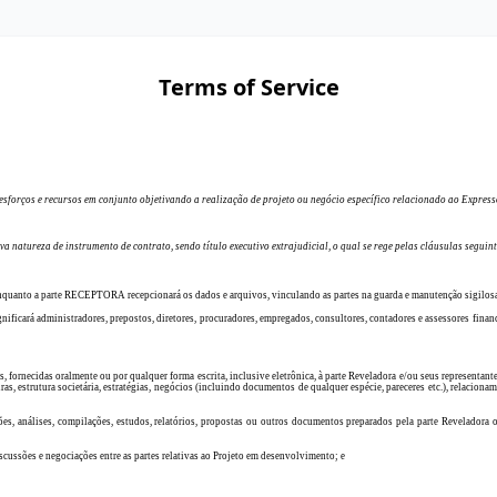
Terms of Service
sforços e recursos em conjunto objetivando a realização de projeto ou negócio específico relacionado ao Express
rva natureza de instrumento de contrato, sendo título executivo extrajudicial, o qual se rege pelas cláusulas seguint
, enquanto a parte RECEPTORA recepcionará os dados e arquivos, vinculando as partes na guarda e manutenção sigilosa
gnificará administradores, prepostos, diretores, procuradores, empregados, consultores, contadores e assessores fin
as, fornecidas oralmente ou por qualquer forma escrita, inclusive eletrônica, à parte Reveladora e/ou seus representa
iras, estrutura societária, estratégias, negócios (incluindo documentos de qualquer espécie, pareceres etc.), relacion
ões, análises, compilações, estudos, relatórios, propostas ou outros documentos preparados pela parte Reveladora
cussões e negociações entre as partes relativas ao Projeto em desenvolvimento; e