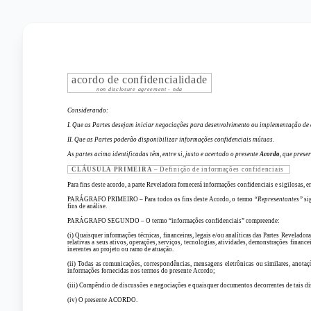
acordo de confidencialidade
non disclosure agreement - nda
Considerando:
I. Que as Partes desejam iniciar negociações para desenvolvimento ou implementação de e
II. Que as Partes poderão disponibilizar informações confidenciais mútuas.
As partes acima identificadas têm, entre si, justo e acertado o presente
Acordo
, que prese
CLÁUSULA PRIMEIRA
– Definição de informações confidenciais
Para fins deste acordo, a parte Reveladora fornecerá informações confidenciais e sigilosas
PARÁGRAFO PRIMEIRO – Para todos os fins deste Acordo, o termo
“Representantes”
si
fins de análise.
PARÁGRAFO SEGUNDO – O termo “informações confidenciais” compreende:
(i) Quaisquer informações técnicas, financeiras, legais e/ou analíticas das Partes Revelador
relativas a seus ativos, operações, serviços, tecnologias, atividades, demonstrações finance
inerentes ao projeto ou ramo de atuação.
(ii) Todas as comunicações, correspondências, mensagens eletrônicas ou similares, anotaç
informações fornecidas nos termos do presente Acordo;
(iii) Compêndio de discussões e negociações e quaisquer documentos decorrentes de tais dis
(iv) O presente ACORDO.