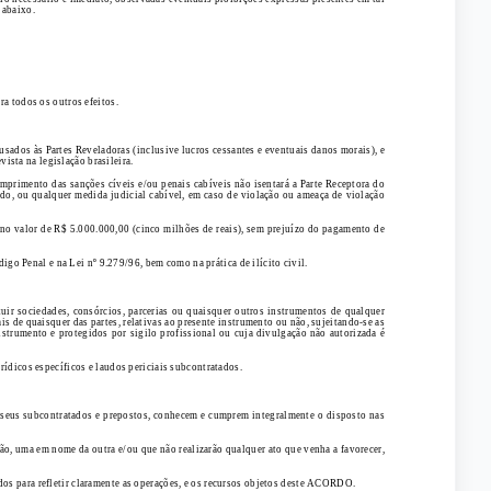
 abaixo.
a todos os outros efeitos.
sados às Partes Reveladoras (inclusive lucros cessantes e eventuais danos morais), e
ista na legislação brasileira.
mprimento das sanções cíveis e/ou penais cabíveis não isentará a Parte Receptora do
rdo, ou qualquer medida judicial cabível, em caso de violação ou ameaça de violação
 no valor de R$ 5.000.000,00 (cinco milhões de reais), sem prejuízo do pagamento de
go Penal e na Lei nº 9.279/96, bem como na prática de ilícito civil.
tuir sociedades, consórcios, parcerias ou quaisquer outros instrumentos de qualquer
s de quaisquer das partes, relativas ao presente instrumento ou não, sujeitando-se as
nstrumento e protegidos por sigilo profissional ou cuja divulgação não autorizada é
rídicos específicos e laudos periciais subcontratados.
ve, seus subcontratados e prepostos, conhecem e cumprem integralmente o disposto nas
ção, uma em nome da outra e/ou que não realizarão qualquer ato que venha a favorecer,
os para refletir claramente as operações, e os recursos objetos deste ACORDO.