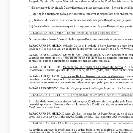
Parágrafo Terceiro -
Exceções
. Não serão consideradas Informações Confidenciais para os fi
(i) No momento da divulgação à parte Receptora ou seus representantes, já forem de domínio
(ii) Que, após a divulgação para a parte Receptora, tornarem-se disponíveis de forma generali
(iii) Tenham sido desenvolvidas de forma independente pela parte Receptora, sem que para t
(iv) Cuja revelação para terceiros (que não os representantes, da parte Receptora) seja prévi
CLÁUSULA SEGUNDA
– Da utilização de dados e informações
O compromisso de confidencialidade da parte Receptora concorda expressamente em man
PARÁGRAFO PRIMEIRO.
Vedação Do Uso
. É vedado à Parte Receptora o uso de q
quaisquer fins que possam de qualquer forma prejudicar os negócios da Parte Revelad
PARÁGRAFO SEGUNDO.
Extensão Aos Representantes
. A Parte Receptora se co
violação por parte de seus Representantes de qualquer das disposições estabeleci
compatível com as obrigações de confidencialidade aqui contidas.
PARÁGRAFO TERCEIRO.
Manutenção Da Segurança e Controle De Acesso
. A Par
informações similares que não desejam que sejam divulgadas, publicadas ou dissemi
PARÁGRAFO QUARTO.
Notificação De Uso Não-Autorizado ou Vazamento
. Caso 
circulação das Informações Confidenciais possam ser tomadas. Eventuais custos ad
previstas nesse Acordo e de eventuais indenizações por pelas perdas e danos experim
PARÁGRAFO QUINTO.
Não vinculação quanto à realização do projeto
. As Partes e
CLÁUSULA TERCEIRA
– Da propriedade de arquivos, dados e informaçõe
A titularidade de todas e quaisquer Informações Confidenciais divulgadas pela Parte
possuirá quaisquer direitos sobre as Informações Confidenciais, tampouco sobre 
Confidenciais como base.
PARÁGRAFO PRIMEIRO.
Destruição das informações.
A Parte Receptora se obriga 
preparados com base nas Informações Confidenciais, imediatamente após requerimento 
CLÁUSULA QUARTA –
Revelação em virtude de ordem judicial/administra
As medidas em caso de recebimento de ordem judicial ou administrativa obrigará a 
previamente à divulgação decorrente da ordem correspondente. As Partes Reveladoras 