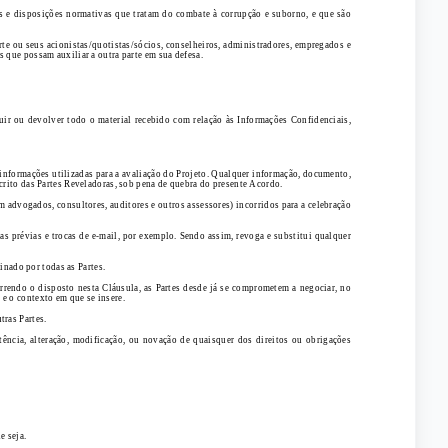
s e disposições normativas que tratam do combate à corrupção e suborno, e que são
rte ou seus acionistas/quotistas/sócios, conselheiros, administradores, empregados e
s que possam auxiliar a outra parte em sua defesa.
ruir ou devolver todo o material recebido com relação às Informações Confidenciais,
s informações utilizadas para a avaliação do Projeto. Qualquer informação, documento,
scrito das Partes Reveladoras, sob pena de quebra do presente Acordo.
m advogados, consultores, auditores e outros assessores) incorridos para a celebração
s prévias e trocas de e-mail, por exemplo. Sendo assim, revoga e substitui qualquer
nado por todas as Partes.
orrendo o disposto nesta Cláusula, as Partes desde já se comprometem a negociar, no
 e o contexto em que se insere.
tras Partes.
tência, alteração, modificação, ou novação de quaisquer dos direitos ou obrigações
e seja.