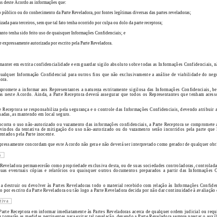
ns deste Acordo as informações que:
 público ou do conhecimento da Parte Reveladora, por fontes legítimas diversas das partes reveladoras;
zada para terceiros, sem que tal fato tenha ocorrido por culpa ou dolo da parte receptora;
anto tenha sido feito uso de quaisquer Informações Confidenciais; e
a e expressamente autorizada por escrito pela Parte Reveladora.
ter em estrita confidencialidade e em guardar sigilo absoluto sobre todas as Informações Confidenciais, nã
ualquer Informação Confidencial para outros fins que não exclusivamente a análise de viabilidade do negó
ora.
mpromete a informar aos Representantes a natureza estritamente sigilosa das Informações Confidenciais, 
das neste Acordo. Ainda, a Parte Receptora deverá assegurar que todos os Representantes que tenham ace
te Receptora se responsabiliza pela segurança e o controle das Informações Confidenciais, devendo atribuir 
nadas, as mantendo em local seguro.
ocorra o uso não-autorizado ou vazamento das informações confidenciais, a Parte Receptora se compromete a 
vindos da tentativa de mitigação do uso não-autorizado ou do vazamento serão incorridos pela parte que l
entados pela Parte inocente.
xpressamente concordam que este Acordo não gera e não deverá ser interpretado como gerador de qualquer obri
s
 Reveladora permanecerão como propriedade exclusiva desta, ou de suas sociedades controladoras, controlada
suas eventuais cópias e relatórios ou quaisquer outros documentos preparados a partir das Informações C
a destruir ou devolver às Partes Reveladoras todo o material recebido com relação às Informações Confide
por escrito da Parte Reveladora ou tão logo a Parte Reveladora decida por não dar continuidade à avaliação 
tiva
Parte Receptora em informar imediatamente às Partes Reveladoras acerca de qualquer ordem judicial ou requ
tomarão as medidas pertinentes para evitar tal revelação, devendo a Parte Reveladora sempre prestar o auxíl