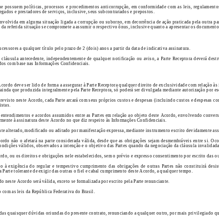
que possuem políticas, processos e procedimentos anticorrupção, em conformidade com as leis, regulamento
gados e prestadores de serviços, inclusive, seus subcontratados e prepostos.
envolvida em alguma situação ligada a corrupção ou suborno, em decorrência de ação praticada pela outra pa
a da referida situação se compromete a assumir o respectivo ônus, inclusive quanto a apresentar os documento
cessores a qualquer título pelo prazo de 2 (dois) anos a partir da data de indicativa assinatura.
a cláusula antecedente, independentemente de qualquer notificação ou aviso, a Parte Receptora deverá dest
ados com base nas Informações Confidenciais.
Acordo deve ser lido de forma a assegurar à Parte Receptora qualquer direito de exclusividade com relação à
, ainda que produzida integralmente pela Parte Receptora, só poderá ser divulgada mediante autorização por e
previsto neste Acordo, cada Parte arcará com seus próprios custos e despesas (incluindo custos e despesas co
istas.
s entendimentos e acordos assumidos entre as Partes em relação ao objeto deste Acordo, envolvendo conversa
ormente à assinatura deste Acordo no que diz respeito às Informações Confidenciais.
te alterado, modificado ou aditado por manifestação expressa, mediante instrumento escrito devidamente assi
cordo não o afetará na parte considerada válida, desde que as obrigações sejam desmembráveis entre si. Oc
condições válidos, observados a intenção e o objetivo das Partes quando da negociação da cláusula invalidada
do, ou os direitos e obrigações nele estabelecidos, sem o prévio e expresso consentimento por escrito das ou
ão à exigência do regular e tempestivo cumprimento das obrigações de outras Partes não constituirá desis
 Parte tolerante de exigir das outras o fiel e cabal cumprimento deste Acordo, a qualquer tempo.
o neste Acordo será válida, exceto se formalizada por escrito pela Parte renunciante.
o com as leis da República Federativa do Brasil.
das quaisquer dúvidas oriundas do presente contrato, renunciando a qualquer outro, por mais privilegiado qu