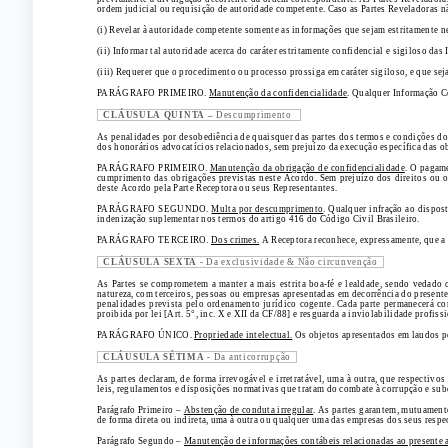
ordem judicial ou requisição de autoridade competente. Caso as Partes Reveladoras nã
(i) Revelar à autoridade competente somente as informações que sejam estritamente n
(ii) Informar tal autoridade acerca do caráter estritamente confidencial e sigiloso da
(iii) Requerer que o procedimento ou processo prossiga em caráter sigiloso, e que se
PARÁGRAFO PRIMEIRO.
Manutenção da confidencialidade
. Qualquer Informação C
CLÁUSULA QUINTA –
Descumprimento
As penalidades por desobediência de quaisquer das partes dos termos e condições do 
dos honorários advocatícios relacionados, sem prejuízo da execução específica das ob
PARÁGRAFO PRIMEIRO.
Manutenção da obrigação de confidencialidade
. O pagame
cumprimento das obrigações previstas neste Acordo. Sem prejuízo dos direitos ou ou
deste Acordo pela Parte Receptora ou seus Representantes.
PARÁGRAFO SEGUNDO.
Multa por descumprimento
. Qualquer infração ao dispos
indenização suplementar nos termos do artigo 416 do Código Civil Brasileiro.
PARÁGRAFO TERCEIRO.
Dos crimes.
A Receptora reconhece, expressamente, que a v
CLÁUSULA SEXTA -
Da exclusividade & Não circunvenção
As Partes se comprometem a manter a mais estrita boa-fé e lealdade, sendo vedado o
natureza, com terceiros, pessoas ou empresas apresentadas em decorrência do presente
penalidades prevista pelo ordenamento jurídico cogente. Cada parte permanecerá com
proibida por lei [Art. 5°, inc. X e XII da CF/88] e resguarda a inviolabilidade profissi
PARÁGRAFO ÚNICO.
Propriedade intelectual.
Os objetos apresentados em laudos per
CLÁUSULA SÉTIMA -
Da anticorrupção
As partes declaram, de forma irrevogável e irretratável, uma à outra, que respectiv
leis, regulamentos e disposições normativas que tratam do combate à corrupção e sub
Parágrafo Primeiro –
Abstenção de conduta irregular
. As partes garantem, mutuamente
de forma direta ou indireta, uma à outra ou qualquer uma das empresas dos seus resp
Parágrafo Segundo –
Manutenção de informações contábeis relacionadas ao presente 