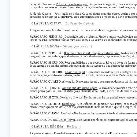
Parágrafo Terceiro –
Política de anticorrupção
. As partes asseguram, uma à outra, 
cumpridos por seus acionistas/quotistas/sócios, conselheiros, administradores, empre
Parágrafo Quarto –
Facilitação de defesa
. Caso qualquer uma das partes venha a ser 
prestadores de serviços, inclusive, seus subcontratados e prepostos, a parte causador
CLÁUSULA OITAVA –
Do Prazo de vigência
A vigência deste Acordo firmado será considerada válida e obrigará as Partes e seus su
PARÁGRAFO PRIMEIRO.
Destruição após vigência
. Findo o prazo estabelecido n
inclusive suas eventuais cópias e relatórios ou quaisquer outros documentos prepar
CLÁUSULA NONA
– Disposições gerais
PARÁGRAFO PRIMEIRO.
Direitos sobre as informações confidenciais
. Nada neste 
imagem, produto e afins, que, diretamente ou indiretamente, seja referente ao Projeto
PARÁGRAFO SEGUNDO.
Responsabilidade por despesas
. Salvo se de outra forma 
deste Acordo ou em decorrência do pactuado neste Acordo e das obrigações nele prev
PARÁGRAFO TERCEIRO.
Acordo integral
. O presente Acordo reflete a íntegra do
entendimento, acordo ou contrato, verbal ou escrito, celebrado entre as Partes anteri
PARÁGRAFO QUARTO.
Alteração
. O presente Acordo somente poderá ser validamen
PARÁGRAFO QUINTO.
Autonomia das disposições
. A invalidade parcial deste A
menor prazo possível, em substituição à cláusula invalidada, a inclusão de termos e 
PARÁGRAFO SEXTO.
Cessão de direitos
. Nenhuma das Partes poderá ceder este Acor
PARÁGRAFO SÉTIMO.
Tolerância
. A tolerância de qualquer das Partes com relaç
estabelecidos por meio deste Acordo, constituindo mera liberdade, que não impedirá a
PARÁGRAFO OITAVO.
Renúncia
. Nenhuma renúncia a exercício de direito assegurad
PARÁGRAFO NONO.
Lei aplicável
. Este Acordo será regido e interpretado de acord
CLÁUSULA DÉCIMA –
Do foro
As partes elegem o Foro da Circunscrição Judiciária de Brasília/DF para verem dirimi