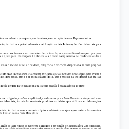
o as revelando para quaisquer terceiros, com exceção de seus Representantes.
cio, inclusive e principalmente a utilização de tais Informações Confidenciais para
bem como os termos e as condições deste Acordo, responsabilizando-se por qualquer
sso a quaisquer Informações Confidenciais firmem compromisso de confidencialidade
a estas o mesmo nível de cuidado, diligência e discrição dispensado às suas próprias
informar imediatamente a contraparte, para que as medidas necessárias para evitar a
hes deu causa, tanto por culpa quanto dolo, sem prejuízo da incidência das multas
gação de uma Parte para com a outra com relação à realização do projeto.
s ou coligadas, conforme aplicável, sendo certo que a Parte Receptora não possui nem
onfidenciais, incluindo eventuais produtos ou ideias que utilizem as Informações
nciais, inclusive suas eventuais cópias e relatórios ou quaisquer outros documentos
da Cessão com a Parte Receptora.
isição de autoridade competente exigindo a revelação de Informações Confidenciais,
io necessário e imediato, observadas eventuais proibições expressas presentes em tal