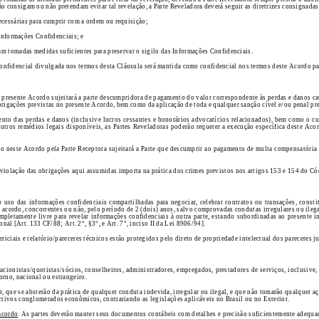
o consigam ou não pretendam evitar tal revelação, a Parte Reveladora deverá seguir as diretrizes consignadas
ecessárias para cumprir com a ordem ou requisição;
s Informações Confidenciais; e
jam tomadas medidas suficientes para preservar o sigilo das Informações Confidenciais.
onfidencial divulgada nos termos desta Cláusula será mantida como confidencial nos termos deste Acordo par
presente Acordo sujeitará a parte descumpridora de pagamento do valor correspondente às perdas e danos cau
rigações previstas no presente Acordo, bem como da aplicação de toda e qualquer sanção cível e/ou penal prev
nto das perdas e danos (inclusive lucros cessantes e honorários advocatícios relacionados), bem como o cu
tros remédios legais disponíveis, as Partes Reveladoras poderão requerer a execução específica deste Aco
to neste Acordo pela Parte Receptora sujeitará a Parte que descumprir ao pagamento de multa compensatória
iolação das obrigações aqui assumidas importa na prática dos crimes previstos nos artigos 153 e 154 do Códi
 uso das informações confidenciais compartilhadas para negociar, celebrar contratos ou transações, consti
 acordo, concorrentes ou não, pelo período de 2 (dois) anos, salvo comprovadas condutas irregulares ou ilegai
pletamente livre para revelar informações confidenciais à outra parte, estando subordinadas ao presente i
onal [Art. 133 CF/88; Art. 2°, §3°, e Art. 7°, inciso II da Lei 8906/94].
iciais e relatório/pareceres técnicos estão protegidos pelo direto de propriedade intelectual dos pareceres ju
os acionistas/quotistas/sócios, conselheiros, administradores, empregados, prestadores de serviços, inclusi
orno, nacional ou estrangeiro.
, que se absterão da prática de qualquer conduta indevida, irregular ou ilegal, e que não tomarão qualquer a
ectivos conglomerados econômicos, contrariando as legislações aplicáveis no Brasil ou no Exterior.
acordo
. As partes deverão manter seus documentos contábeis com detalhes e precisão suficientemente adequad